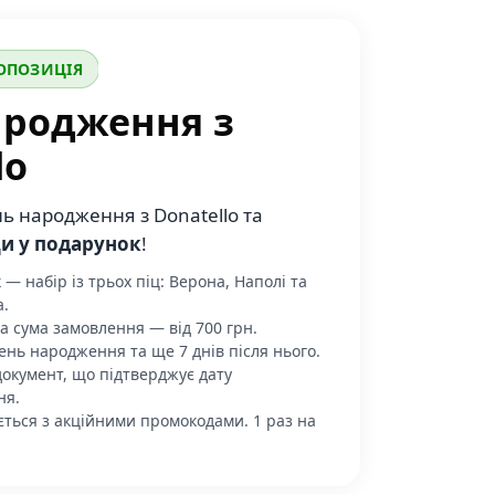
ОПОЗИЦІЯ
ародження з
lo
нь народження з Donatello та
ци у подарунок
!
— набір із трьох піц: Верона, Наполі та
.
а сума замовлення — від 700 грн.
ень народження та ще 7 днів після нього.
документ, що підтверджує дату
ня.
ється з акційними промокодами. 1 раз на