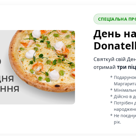
СПЕЦІАЛЬНА ПР
День н
Donatel
Святкуй свій Де
отримай
три пі
Подарунок 
Маргарита
Мінімальн
Дійсно в д
Потрібен 
народжен
Не поєдну
рік.