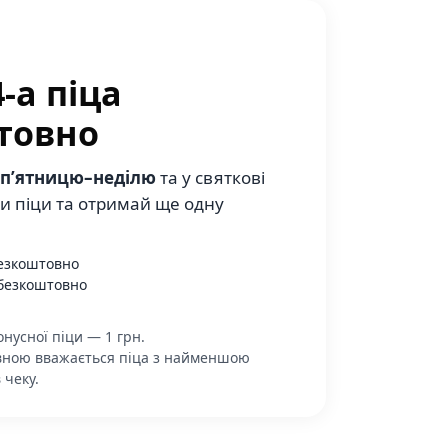
-а піца
товно
п’ятницю–неділю
та у святкові
ри піци та отримай ще одну
безкоштовно
 безкоштовно
нусної піци — 1 грн.
ною вважається піца з найменшою
 чеку.