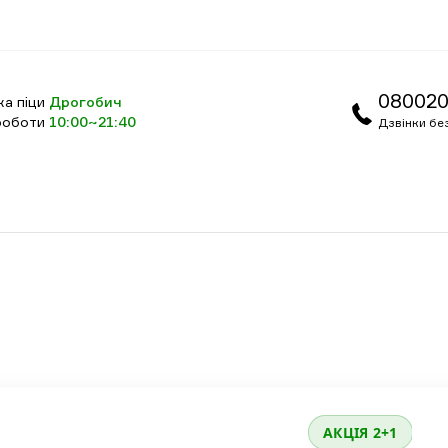
08002
ка піци
Дрогобич
 роботи
10:00~21:40
Дзвінки бе
АКЦІЯ 2+1