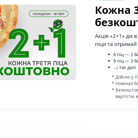
Кожна 3
безкош
Акція «2+1» діє 
піци та отримай
6 піц — 2 
9 піц — 3 
…і так далі
Дійсно у Л
Номінал бо
Безкоштов
вартістю в