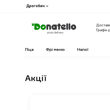
Дрогобич
Достав
Графік
Піца
Фрі меню
Напої
Акції