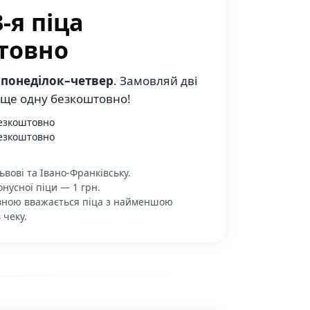
-я піца
товно
в
понеділок–четвер
. Замовляй дві
 ще одну безкоштовно!
безкоштовно
безкоштовно
ьвові та Івано-Франківську.
нусної піци — 1 грн.
ною вважається піца з найменшою
 чеку.