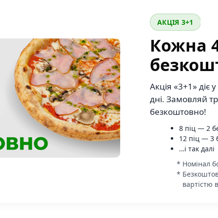
АКЦІЯ 3+1
Кожна 4
безкош
Акція «3+1» діє у
дні. Замовляй т
безкоштовно!
8 піц — 2 
12 піц — 3
…і так далі
Номінал бо
Безкоштов
вартістю в