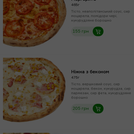
465г
Тісто, неаполітанський соус, сир
моцарела, помідори чері,
кукурудзяне борошно
155 грн
Ніжна з беконом
475г
Тісто, вершковий соус, сир
моцарела, бекон, кукурудза, сир
пармезан, сир фета, кукурудзяне
борошно
205 грн