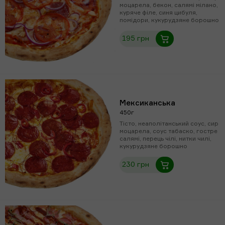
моцарела, бекон, салямі мілано,
куряче філе, синя цибуля,
помідори, кукурудзяне борошно
195 грн
Мексиканська
450г
Тісто, неаполітанський соус, сир
моцарела, соус табаско, гостре
салямі, перець чілі, нитки чилі,
кукурудзяне борошно
230 грн