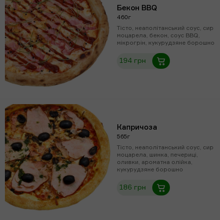
Бекон BBQ
460г
Тісто, неаполітанський соус, сир
моцарела, бекон, соус BBQ,
мікрогрін, кукурудзяне борошно
194 грн
Капричоза
565г
Тісто, неаполітанський соус, сир
моцарела, шинка, печериці,
оливки, ароматна олійка,
кукурудзяне борошно
186 грн