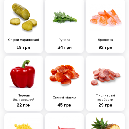
Ніжна з креветками
495г
Тісто, вершковий соус, сир
моцарела, креветки, мікрогрін,
боби едамаме, лимонний сік,
крем-сир, кукурудзяне борошно
Огірки мариновані
Рукола
Креветка
274 грн
19 грн
34 грн
92 грн
Пепероні
455г
Тісто, неаполітанський соус, сир
Перець
Мисливські
Салямі мілано
моцарела, салямі чорізо,
болгарський
ковбаски
кукурудзяне борошно
22 грн
45 грн
29 грн
209 грн