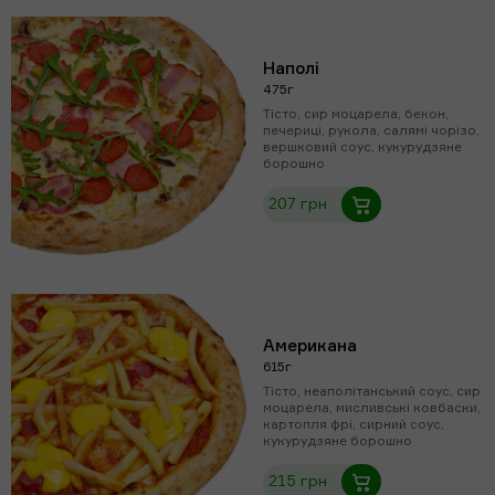
Наполі
475г
Тісто, сир моцарела, бекон,
печериці, рукола, салямі чорізо,
вершковий соус, кукурудзяне
борошно
207 грн
Американа
615г
Тісто, неаполітанський соус, сир
моцарела, мисливські ковбаски,
картопля фрі, сирний соус,
кукурудзяне борошно
215 грн