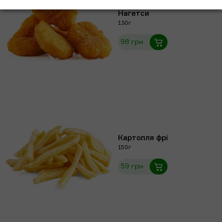
Нагетси
130г
98 грн
Картопля фрі
150г
59 грн