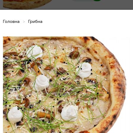
Головна
Грибна
Сирний делюкс
470г
Тісто, сир моцарела, сир дор-
блю, мармуровий сир, крем-сир,
вершковий соус, сир пармезан,
кукурудзяне борошно
249 грн
Цезаріо
560г
Тісто, вершковий соус, сир
моцарела, бекон, сир пармезан,
соус цезар, курка, черрі,