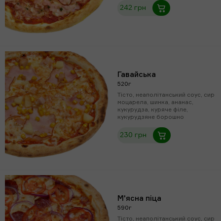
242 грн
Гавайська
520г
Тісто, неаполітанський соус, сир
моцарела, шинка, ананас,
кукурудза, куряче філе,
кукурудзяне борошно
230 грн
М'ясна піца
590г
Тісто, неаполітанський соус, сир