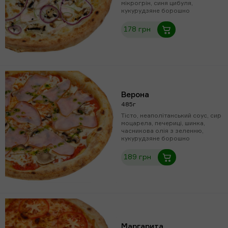
мікрогрін, синя цибуля,
кукурудзяне борошно
178 грн
Верона
485г
Тісто, неаполітанський соус, сир
моцарела, печериці, шинка,
часникова олія з зеленню,
кукурудзяне борошно
189 грн
Маргарита