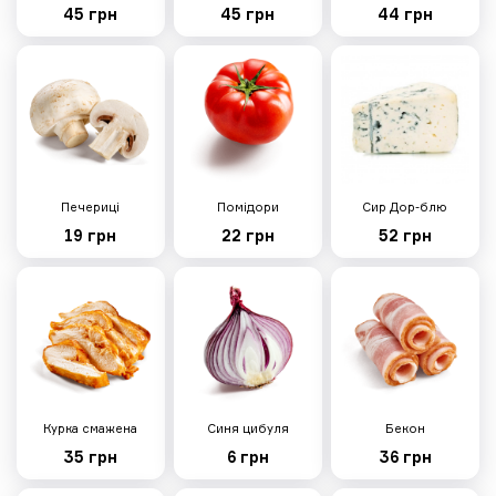
Тісто, грибний соус, сир
45 грн
45 грн
44 грн
моцарела, печериці, сир
пармезан, мікрогрін, опеньки
консервовані, крем-сир,
кукурудзяне борошно
228 грн
Печериці
Помідори
Сир Дор-блю
19 грн
22 грн
52 грн
Мілано
530г
Тісто, неаполітанський соус, сир
моцарела, шинка, салямі мілано,
перець болгарський, печериці,
сир дор-блю, кукурудзяне
борошно
229 грн
Курка смажена
Синя цибуля
Бекон
35 грн
6 грн
36 грн