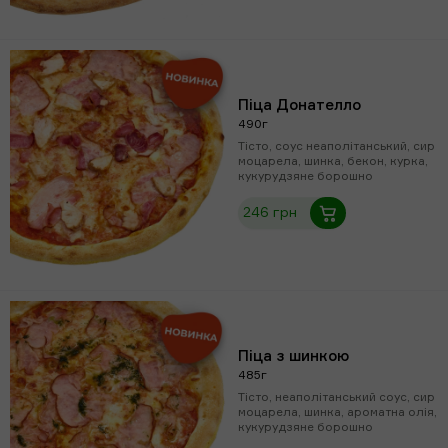
Піца Донателло
490г
Тісто, соус неаполітанський, сир
моцарела, шинка, бекон, курка,
кукурудзяне борошно
246 грн
Піца з шинкою
485г
Тісто, неаполітанський соус, сир
моцарела, шинка, ароматна олія,
кукурудзяне борошно