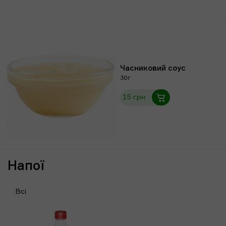
Часниковий соус
30г
15 грн
Напої
Всі