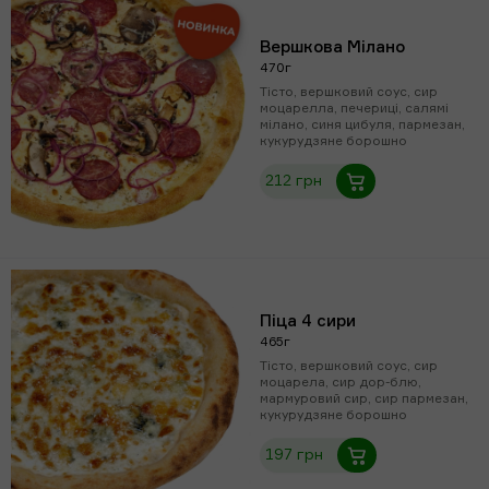
Вершкова Мілано
470г
Тісто, вершковий соус, сир
моцарелла, печериці, салямі
мілано, синя цибуля, пармезан,
кукурудзяне борошно
212 грн
Піца 4 сири
465г
Тісто, вершковий соус, сир
моцарела, сир дор-блю,
мармуровий сир, сир пармезан,
кукурудзяне борошно
197 грн