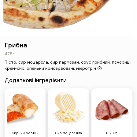
айсберг, кукурудзяне борошно
265 грн
Грибна
Піца 4 мяса
475г.
535г
Тісто
,
сир моцарела
,
сир пармезан
,
соус грибний
,
печериці
,
Тісто, неаполітанський соус, сир
крем-сир
,
опеньки консервовані
,
мікрогрін
моцарела, бекон, шинка, салямі
мілано, мисливські ковбаски,
кукурудзяне борошно
Додаткові інгредієнти
243 грн
Грибна
475г
Сирний бортик
Сир моцарелла
Шинка