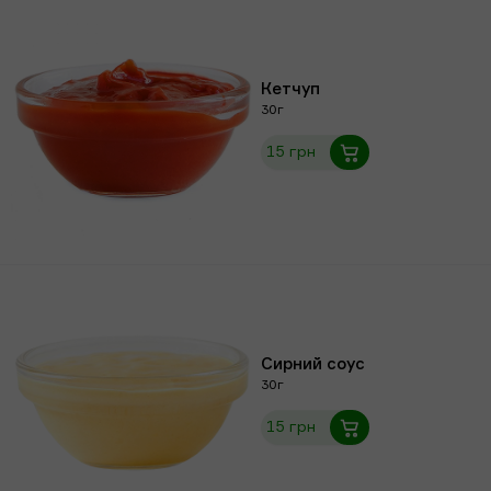
Кетчуп
30г
15 грн
Сирний соус
30г
15 грн