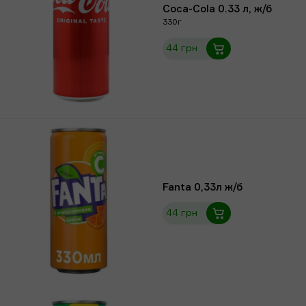
Coca-Cola 0.33 л, ж/б
330г
44 грн
Fanta 0,33л ж/б
44 грн