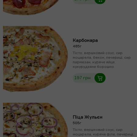
Карбонара
485г
Тісто, вершковий соус, сир
моцарела, бекон, печериці, сир
пармезан, куряче яйце,
кукурудзяне борошно
197 грн
Піца Жульєн
505г
Тісто, вершковий соус, сир
моцарела, куряче філе, печериці,