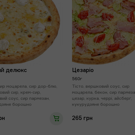
Кукурудза
С
11 грн
ий делюкс
Цезаріо
Ананас
560г
33 грн
сир моцарела, сир дор-блю,
Тісто, вершковий соус, сир
вий сир, крем-сир,
моцарела, бекон, сир пармеза
ий соус, сир пармезан,
цезар, курка, черрі, айсберг,
дзяне борошно
кукурудзяне борошно
рн
265 грн
Синя цибуля
6 грн