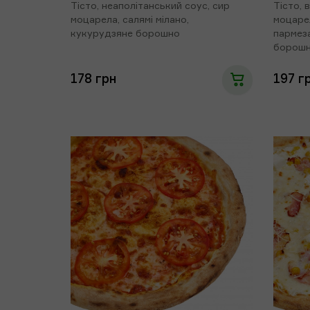
Тісто, неаполітанський соус, сир
Тісто, 
моцарела, салямі мілано,
моцарел
кукурудзяне борошно
пармеза
борош
178 грн
197 г