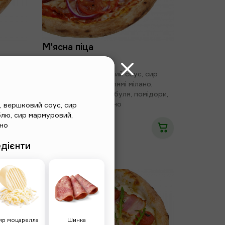
М'ясна піца
590г
сир
Тісто, неаполітанський соус, сир
урудза,
моцарела, бекон, салямі мілано,
орошно
куряче філе, синя цибуля, помідори,
кукурудзяне борошно
,
вершковий соус
,
сир
блю
,
сир мармуровий
,
но
195 грн
едієнти
ир моцарелла
Шинка