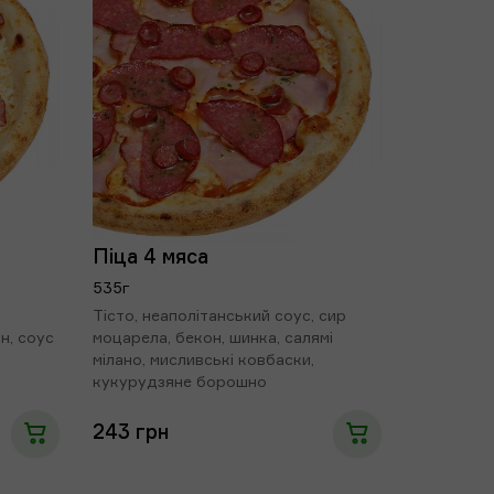
алямі мілано
Маслини
45 грн
36 грн
Піца 4 мяса
Огірки
Рукола
мариновані
535г
19 грн
34 грн
Тісто, неаполітанський соус, сир
н, соус
моцарела, бекон, шинка, салямі
мілано, мисливські ковбаски,
кукурудзяне борошно
243 грн
Перець
Мисливські
болгарський
ковбаски
22 грн
29 грн