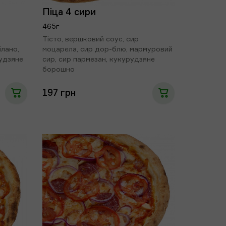
Піца 4 сири
465г
Тісто, вершковий соус, сир
ілано,
моцарела, сир дор-блю, мармуровий
рудзяне
сир, сир пармезан, кукурудзяне
борошно
197 грн