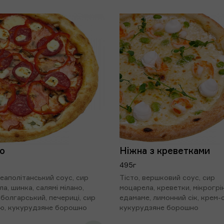
Бекон
36 грн
о
Ніжна з креветками
495г
неаполітанський соус, сир
Тісто, вершковий соус, сир
а, шинка, салямі мілано,
моцарела, креветки, мікрогрі
болгарський, печериці, сир
едамаме, лимонний сік, крем-
ю, кукурудзяне борошно
кукурудзяне борошно