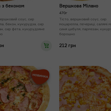
 з беконом
Вершкова Мілано
470г
вершковий соус, сир
Тісто, вершковий соус, сир
а, бекон, кукурудза, сир
моцарелла, печериці, салямі м
н, сир фета, кукурудзяне
синя цибуля, пармезан, куку
но
борошно
рн
212 грн