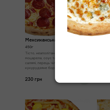
Мексиканська
Беко
450г
460г
Тісто, неаполітанський соус, сир
Тісто, 
моцарела, соус табаско, гостре
моцарел
салямі, перець чілі, нитки чилі,
мікрог
кукурудзяне борошно
230 грн
194 г