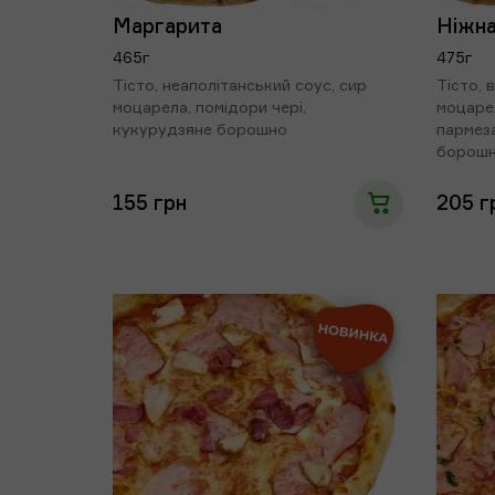
Маргарита
Ніжна
465г
475г
Тісто, неаполітанський соус, сир
Тісто, 
моцарела, помідори чері,
моцарел
кукурудзяне борошно
пармеза
борош
155 грн
205 г