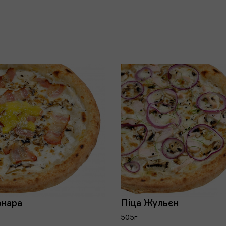
онара
Піца Жульєн
505г