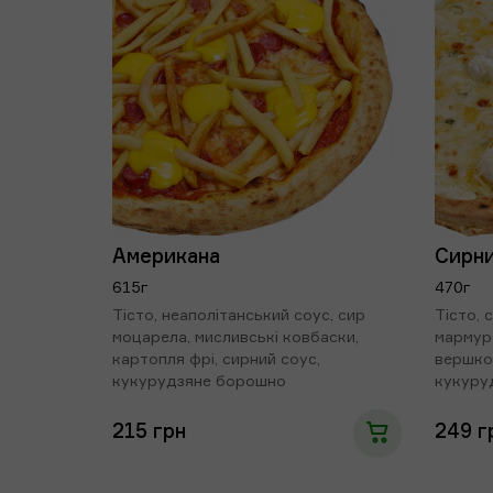
Американа
Сирн
615г
470г
Тісто, неаполітанський соус, сир
Тісто, 
моцарела, мисливські ковбаски,
мармуро
картопля фрі, сирний соус,
вершков
кукурудзяне борошно
кукуру
215 грн
249 г