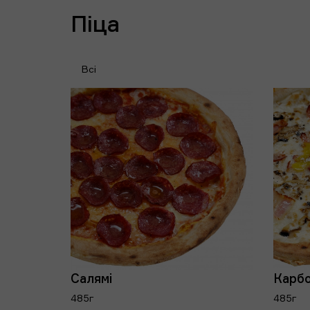
Піца
Всі
Салямі
Карб
485г
485г