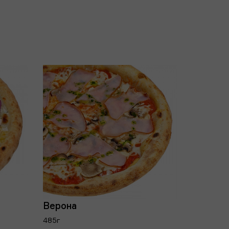
Верона
485г