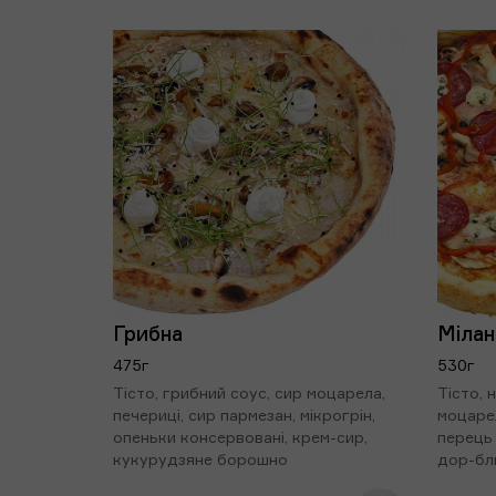
Грибна
Мілан
475г
530г
Тісто, грибний соус, сир моцарела,
Тісто, 
печериці, сир пармезан, мікрогрін,
моцарел
опеньки консервовані, крем-сир,
перець 
кукурудзяне борошно
дор-бл