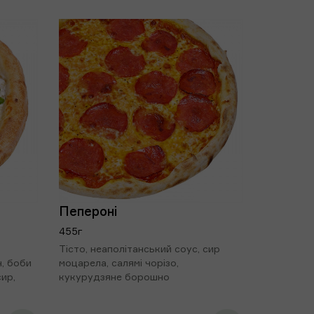
Пепероні
455г
Тісто, неаполітанський соус, сир
н, боби
моцарела, салямі чорізо,
сир,
кукурудзяне борошно