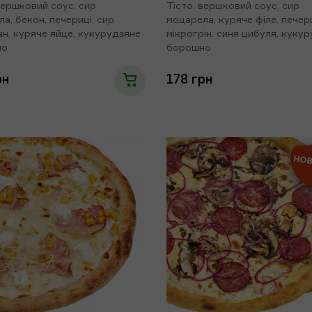
вершковий соус, сир
Тісто, вершковий соус, сир
а, бекон, печериці, сир
моцарела, куряче філе, печери
н, куряче яйце, кукурудзяне
мікрогрін, синя цибуля, куку
но
борошно
рн
178 грн