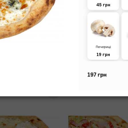
45 грн
н BBQ
Капричоза
Печериці
19 грн
565г
неаполітанський соус, сир
Тісто, неаполітанський соус, 
а, бекон, соус BBQ,
моцарела, шинка, печериці, ол
рін, кукурудзяне борошно
ароматна олійка, кукурудзян
197 грн
борошно
рн
186 грн
П
Курка смажена
35 грн