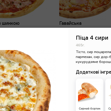
з шинкою
Гавайська
520г
неаполітанський соус, сир
Тісто, неаполітанський соус, 
Піца 4 сири
а, шинка, ароматна олія,
моцарела, шинка, ананас, кук
465г.
дзяне борошно
куряче філе, кукурудзяне б
Тісто
,
сир моцарела
пармезан
,
сир дор-
кукурудзяне борош
рн
230 грн
Додаткові інгр
Сирний бортик
С