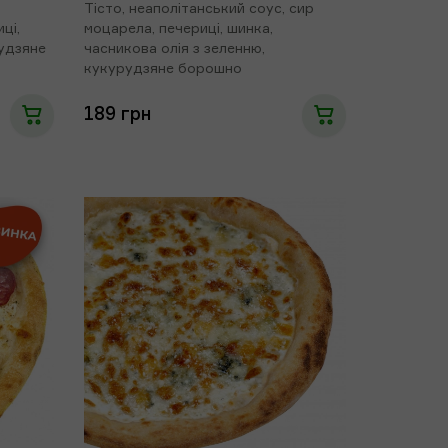
Тісто, неаполітанський соус, сир
ці,
моцарела, печериці, шинка,
рудзяне
часникова олія з зеленню,
кукурудзяне борошно
189 грн