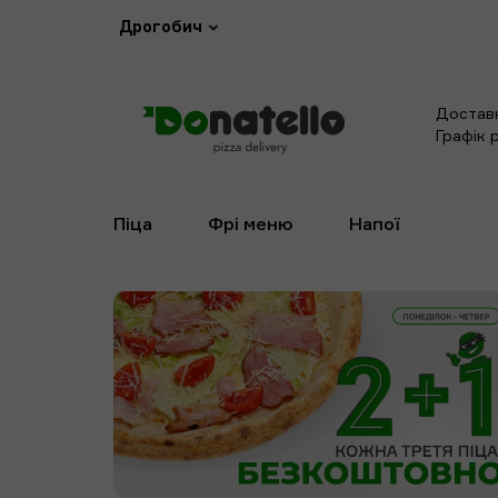
Дрогобич
Достав
Графік
Піца
Фрі меню
Напої