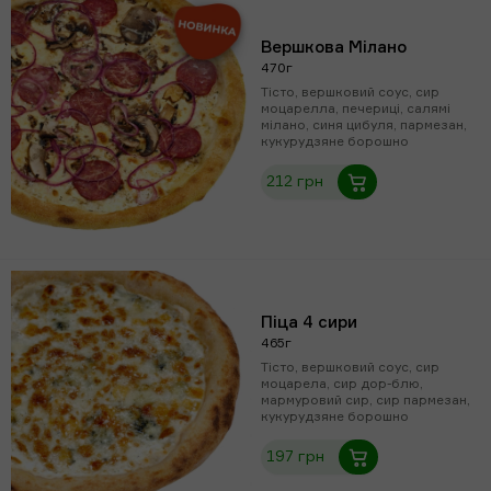
Вершкова Мілано
470г
Тісто, вершковий соус, сир
моцарелла, печериці, салямі
мілано, синя цибуля, пармезан,
кукурудзяне борошно
212 грн
Піца 4 сири
465г
Тісто, вершковий соус, сир
моцарела, сир дор-блю,
мармуровий сир, сир пармезан,
кукурудзяне борошно
197 грн