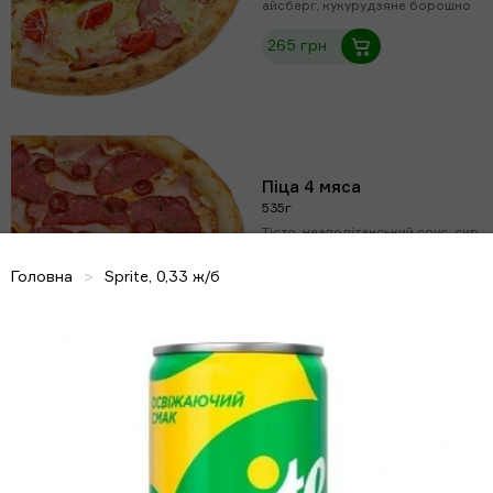
айсберг, кукурудзяне борошно
265 грн
Піца 4 мяса
535г
Тісто, неаполітанський соус, сир
моцарела, бекон, шинка, салямі
мілано, мисливські ковбаски,
Головна
Sprite, 0,33 ж/б
кукурудзяне борошно
243 грн
Грибна
475г