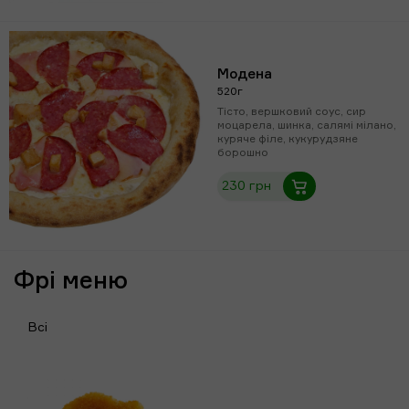
Модена
520г
Тісто, вершковий соус, сир
моцарела, шинка, салямі мілано,
куряче філе, кукурудзяне
борошно
230 грн
Фрі меню
Всі