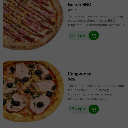
Бекон BBQ
460г
Тісто, неаполітанський соус, сир
моцарела, бекон, соус BBQ,
мікрогрін, кукурудзяне борошно
194 грн
Капричоза
565г
Тісто, неаполітанський соус, сир
моцарела, шинка, печериці,
оливки, ароматна олійка,
кукурудзяне борошно
186 грн