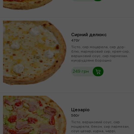
Сирний делюкс
470г
Тісто, сир моцарела, сир дор-
блю, мармуровий сир, крем-сир,
вершковий соус, сир пармезан,
кукурудзяне борошно
249 грн
Цезаріо
560г
Тісто, вершковий соус, сир
моцарела, бекон, сир пармезан,
соус цезар, курка, черрі,