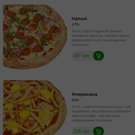
Наполі
475г
Тісто, сир моцарела, бекон,
печериці, рукола, салямі чорізо,
вершковий соус, кукурудзяне
борошно
207 грн
Американа
615г
Тісто, неаполітанський соус, сир
моцарела, мисливські ковбаски,
картопля фрі, сирний соус,
кукурудзяне борошно
215 грн