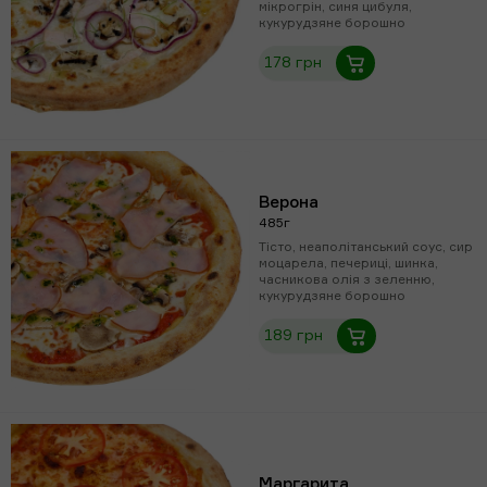
мікрогрін, синя цибуля,
кукурудзяне борошно
178 грн
Верона
485г
Тісто, неаполітанський соус, сир
моцарела, печериці, шинка,
часникова олія з зеленню,
кукурудзяне борошно
189 грн
Маргарита