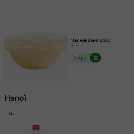
Часниковий соус
30г
15 грн
Напої
Всі