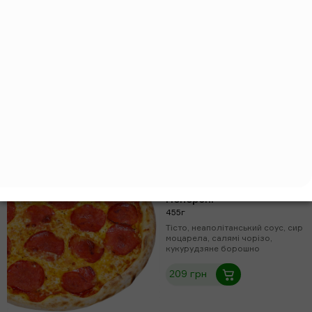
Ніжна з креветками
495г
Тісто, вершковий соус, сир
моцарела, креветки, мікрогрін,
боби едамаме, лимонний сік,
крем-сир, кукурудзяне борошно
274 грн
Пепероні
455г
Тісто, неаполітанський соус, сир
моцарела, салямі чорізо,
кукурудзяне борошно
209 грн