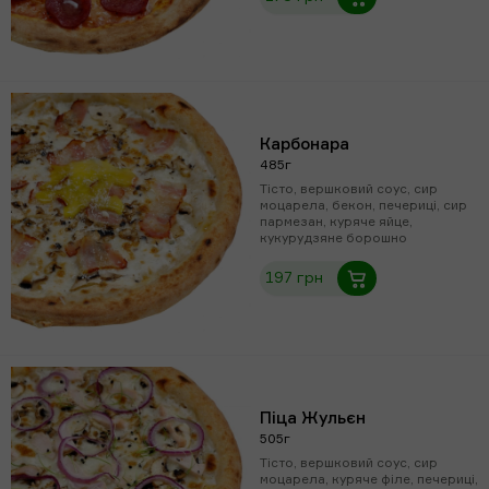
Карбонара
485г
Тісто, вершковий соус, сир
моцарела, бекон, печериці, сир
пармезан, куряче яйце,
кукурудзяне борошно
197 грн
Піца Жульєн
505г
Тісто, вершковий соус, сир
моцарела, куряче філе, печериці,