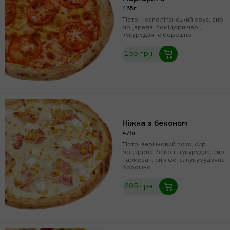
465г
Тісто, неаполітанський соус, сир
моцарела, помідори чері,
кукурудзяне борошно
155 грн
Ніжна з беконом
475г
Тісто, вершковий соус, сир
моцарела, бекон, кукурудза, сир
пармезан, сир фета, кукурудзяне
борошно
205 грн