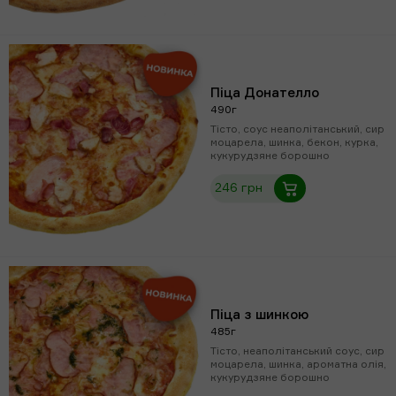
Піца Донателло
490г
Тісто, соус неаполітанський, сир
моцарела, шинка, бекон, курка,
кукурудзяне борошно
246 грн
Піца з шинкою
485г
Тісто, неаполітанський соус, сир
моцарела, шинка, ароматна олія,
кукурудзяне борошно