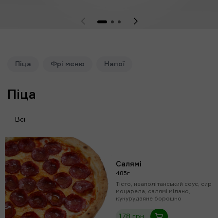
Піца
Фрі меню
Напої
Піца
Всі
Салямі
485г
Тісто, неаполітанський соус, сир
моцарела, салямі мілано,
кукурудзяне борошно
178 грн