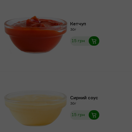
Кетчуп
30г
15 грн
Сирний соус
30г
15 грн