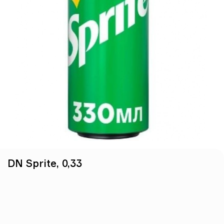
Тісто, грибний соус, сир
моцарела, печериці, сир
пармезан, мікрогрін, опеньки
консервовані, крем-сир,
кукурудзяне борошно
228 грн
Мілано
530г
Тісто, неаполітанський соус, сир
моцарела, шинка, салямі мілано,
перець болгарський, печериці,
сир дор-блю, кукурудзяне
борошно
DN Sprite, 0,33
229 грн