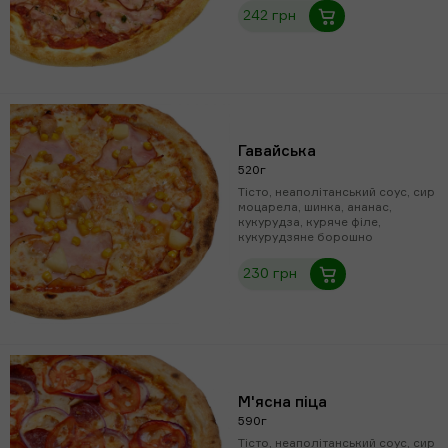
242 грн
Гавайська
520г
Тісто, неаполітанський соус, сир
моцарела, шинка, ананас,
кукурудза, куряче філе,
кукурудзяне борошно
230 грн
М'ясна піца
590г
Тісто, неаполітанський соус, сир