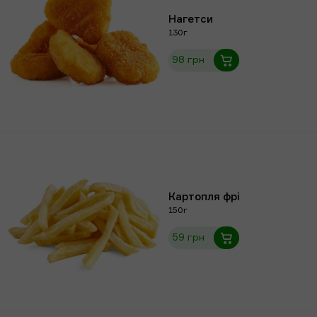
Нагетси
130г
98 грн
Картопля фрі
150г
59 грн