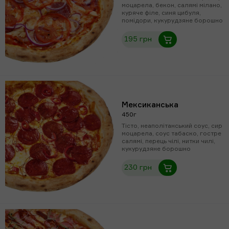
моцарела, бекон, салямі мілано,
куряче філе, синя цибуля,
помідори, кукурудзяне борошно
195 грн
Мексиканська
450г
Тісто, неаполітанський соус, сир
моцарела, соус табаско, гостре
салямі, перець чілі, нитки чилі,
кукурудзяне борошно
230 грн