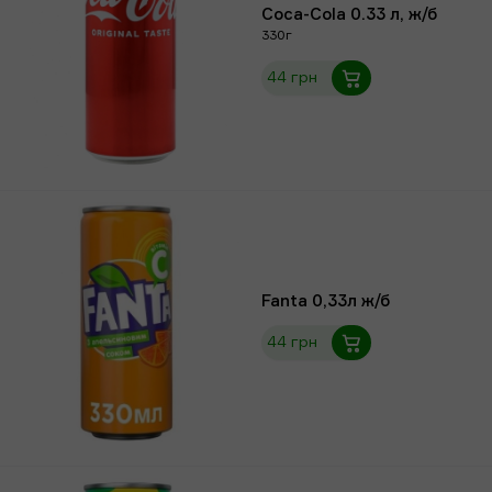
Coca-Cola 0.33 л, ж/б
330г
44 грн
Fanta 0,33л ж/б
44 грн